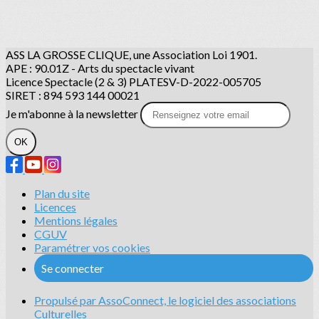
ASS LA GROSSE CLIQUE, une Association Loi 1901.
APE : 90.01Z - Arts du spectacle vivant
Licence Spectacle (2 & 3) PLATESV-D-2022-005705
SIRET : 894 593 144 00021
Je m'abonne à la newsletter
OK
Plan du site
Licences
Mentions légales
CGUV
Paramétrer vos cookies
Se connecter
Propulsé par AssoConnect, le logiciel des associations
Culturelles