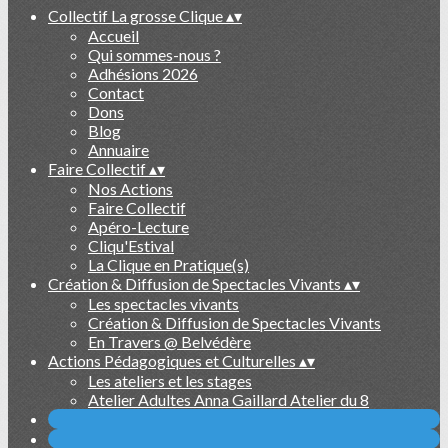
Collectif La grosse Clique
▴
▾
Accueil
Qui sommes-nous ?
Adhésions 2026
Contact
Dons
Blog
Annuaire
Faire Collectif
▴
▾
Nos Actions
Faire Collectif
Apéro-Lecture
Cliqu'Estival
La Clique en Pratique(s)
Création & Diffusion de Spectacles Vivants
▴
▾
Les spectacles vivants
Création & Diffusion de Spectacles Vivants
En Travers @ Belvédère
Actions Pédagogiques et Culturelles
▴
▾
Les ateliers et les stages
Atelier Adultes Anna Gaillard Atelier du 8