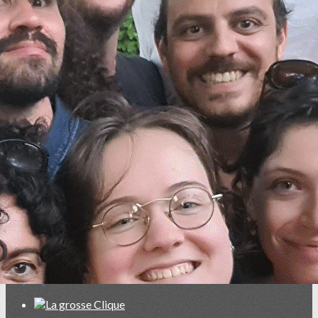
Exporter les lignes sélectionnées
Exporter toutes les colonnes
Exporter uniquement les colonnes affichées
Menu
<
>
Accueil
Qui sommes-nous ?
Adhésions 2026
Contact
Dons
Blog
Annuaire
Ajoutez un logo, un bouton, des réseaux sociaux
Cliquez pour éditer