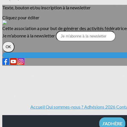
Texte, bouton et/ou inscription à la newsletter
Cliquez pour éditer
Cette association a pour but de générer des activités fédératrice
Je m'abonne à la newsletter
OK
Accueil
Qui sommes-nous ?
Adhésions 2026
Cont
J'ADHÈRE