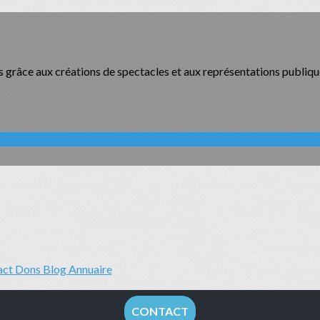
s grâce aux créations de spectacles et aux représentations publiqu
act
Dons
Blog
Annuaire
CONTACT