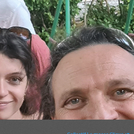
Collectif La grosse Clique
▴
▾