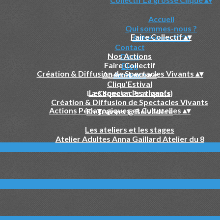
Accueil
Qui sommes-nous ?
Faire Collectif
▴
▾
Adhésions 2026
Contact
Nos Actions
Dons
Faire Collectif
Blog
Création & Diffusion de Spectacles Vivants
▴
▾
Apéro-Lecture
Annuaire
Cliqu'Estival
Les spectacles vivants
La Clique en Pratique(s)
Création & Diffusion de Spectacles Vivants
Actions Pédagogiques et Culturelles
▴
▾
En Travers @ Belvédère
Les ateliers et les stages
Atelier Adultes Anna Gaillard Atelier du 8