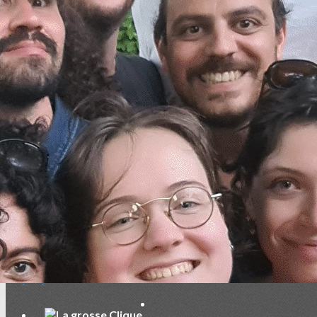
Exporter les lignes sélectionnées
Exporter toutes les colonnes
Exporter uniquement les colonnes affichées
Menu
<
>
Accueil
Qui sommes-nous ?
Adhésions 2026
Contact
Dons
Blog
Annuaire
Ajoutez un logo, un bouton, des réseaux sociaux
Cliquez pour éditer