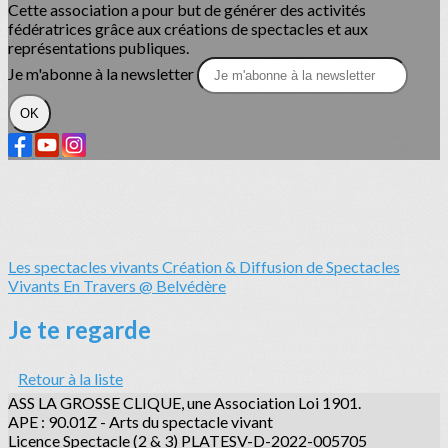
Cette association a pour but de générer des activités
fédératrices grâce aux créations de spectacles et aux
représentations publiques.
Je m'abonne à la newsletter
OK
Les spectacles vivants
Création & Diffusion de Spectacles
Vivants
En Travers @ Belvédère
Je te regarde
Retour à la liste
ASS LA GROSSE CLIQUE, une Association Loi 1901.
APE : 90.01Z - Arts du spectacle vivant
Licence Spectacle (2 & 3) PLATESV-D-2022-005705