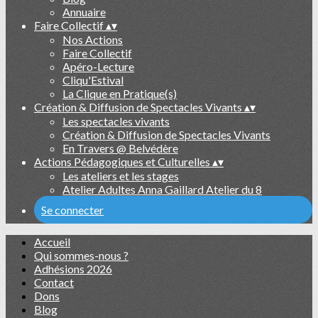
Annuaire
Faire Collectif
▴
▾
Nos Actions
Faire Collectif
Apéro-Lecture
Cliqu'Estival
La Clique en Pratique(s)
Création & Diffusion de Spectacles Vivants
▴
▾
Les spectacles vivants
Création & Diffusion de Spectacles Vivants
En Travers @ Belvédère
Actions Pédagogiques et Culturelles
▴
▾
Les ateliers et les stages
Atelier Adultes Anna Gaillard Atelier du 8
Se connecter
Accueil
Qui sommes-nous ?
Adhésions 2026
Contact
Dons
Blog