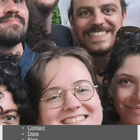
Menu
<
>
Les spectacles vivants
Création & Diffusion de Spectacles Vivants
En Travers @ Belvédère
Ajoutez un logo, un bouton, des réseaux sociaux
Cliquez pour éditer
Collectif La grosse Clique
▴
▾
Accueil
Qui sommes-nous ?
Adhésions 2026
Contact
Dons
Blog