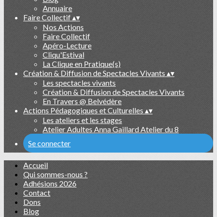
Annuaire
Faire Collectif
▴
▾
Nos Actions
Faire Collectif
Apéro-Lecture
Cliqu'Estival
La Clique en Pratique(s)
Création & Diffusion de Spectacles Vivants
▴
▾
Les spectacles vivants
Création & Diffusion de Spectacles Vivants
En Travers @ Belvédère
Actions Pédagogiques et Culturelles
▴
▾
Les ateliers et les stages
Atelier Adultes Anna Gaillard Atelier du 8
Se connecter
Accueil
Qui sommes-nous ?
Adhésions 2026
Contact
Dons
Blog