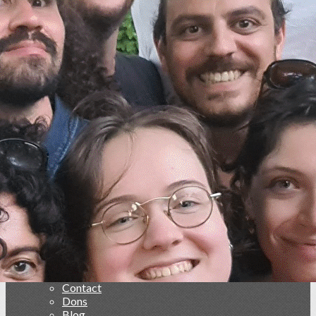
Menu
<
>
Les spectacles vivants
Création & Diffusion de Spectacles Vivants
En Travers @ Belvédère
Ajoutez un logo, un bouton, des réseaux sociaux
Cliquez pour éditer
Collectif La grosse Clique
▴
▾
Accueil
Qui sommes-nous ?
Adhésions 2026
Contact
Dons
Blog