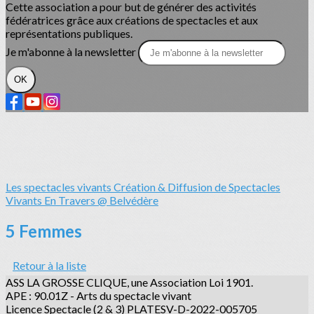
Cette association a pour but de générer des activités
fédératrices grâce aux créations de spectacles et aux
représentations publiques.
Je m'abonne à la newsletter
OK
Les spectacles vivants
Création & Diffusion de Spectacles
Vivants
En Travers @ Belvédère
5 Femmes
Retour à la liste
ASS LA GROSSE CLIQUE, une Association Loi 1901.
APE : 90.01Z - Arts du spectacle vivant
Licence Spectacle (2 & 3) PLATESV-D-2022-005705