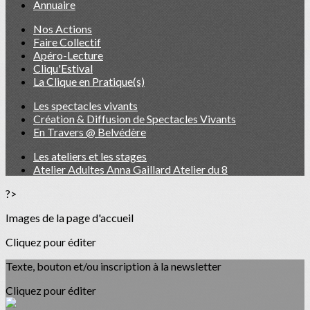
Annuaire
Nos Actions
Faire Collectif
Apéro-Lecture
Cliqu'Estival
La Clique en Pratique(s)
Les spectacles vivants
Création & Diffusion de Spectacles Vivants
En Travers @ Belvédère
Les ateliers et les stages
Atelier Adultes Anna Gaillard Atelier du 8
?>
Images de la page d'accueil
Cliquez pour éditer
Texte, bouton et/ou inscription à la newsletter
Cliquez pour éditer