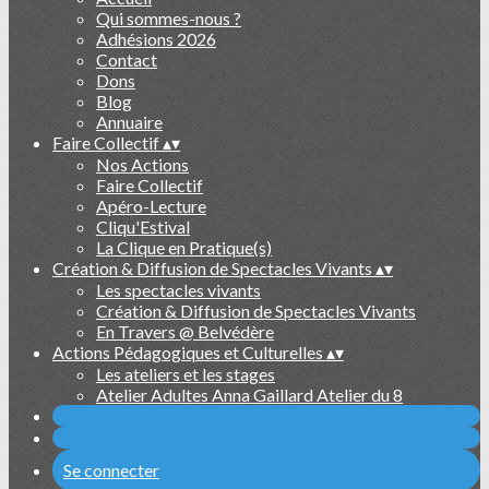
Qui sommes-nous ?
Adhésions 2026
Contact
Dons
Blog
Annuaire
Faire Collectif
▴
▾
Nos Actions
Faire Collectif
Apéro-Lecture
Cliqu'Estival
La Clique en Pratique(s)
Création & Diffusion de Spectacles Vivants
▴
▾
Les spectacles vivants
Création & Diffusion de Spectacles Vivants
En Travers @ Belvédère
Actions Pédagogiques et Culturelles
▴
▾
Les ateliers et les stages
Atelier Adultes Anna Gaillard Atelier du 8
Se connecter