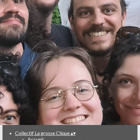
Exporter les lignes sélectionnées
Exporter toutes les colonnes
Exporter uniquement les colonnes affichées
Menu
<
>
Nos Actions
Faire Collectif
Apéro-Lecture
Cliqu'Estival
La Clique en Pratique(s)
Ajoutez un logo, un bouton, des réseaux sociaux
Cliquez pour éditer
Collectif La grosse Clique
▴
▾
Accueil