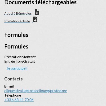
Documents téléchargeables
Appel à Bénévoles
Invitation Artiste
Formules
Formules
Prestation
Montant
Entrée libre
Gratuit
Je participe !
Contacts
Email
cliquestival.lagrosseclique@proton.me
Téléphone
+33 6 68 41 70 06