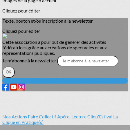
Images de la page d'accueil
Cliquez pour éditer
Texte, bouton et/ou inscription à la newsletter
Cliquez pour éditer
Cette association a pour but de générer des activités
fédératrices grâce aux créations de spectacles et aux
représentations publiques.
Je m'abonne à la newsletter
OK
Nos Actions
Faire Collectif
Apéro-Lecture
Cliqu'Estival
La
Clique en Pratique(s)