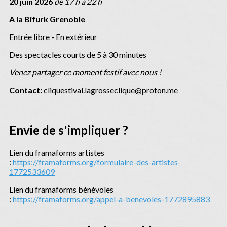
20 juin 2026
de 17 h à 22 h
A la Bifurk Grenoble
Entrée libre - En extérieur
Des spectacles courts de 5 à 30 minutes
Venez partager ce moment festif avec nous !
Contact:
cliquestival.lagrosseclique@proton.me
Envie de s'impliquer ?
Lien du framaforms artistes
:
https://framaforms.org/formulaire-des-artistes-
1772533609
Lien du framaforms bénévoles
:
https://framaforms.org/appel-a-benevoles-1772895883