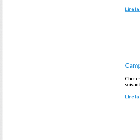
Lire la
Camp
Cher.e.
suivant
Lire la